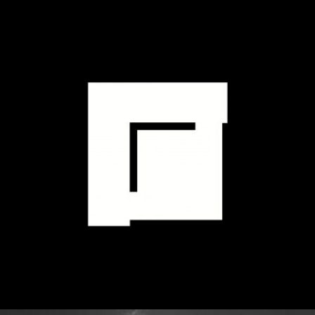
Dokumentations-Zentrum SFVV
Culture
st
1
Prize