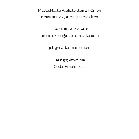
Marte.Marte Architekten ZT Gmbh
Neustadt 37, A-6800 Feldkirch
T +43 (0)5522 35485
architekten@marte-marte.com
job@marte-marte.com
Design:
Proxi.me
Code:
Freelenz.at