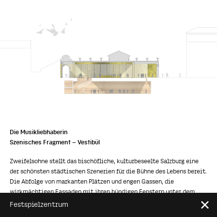
Die Musikliebhaberin
Szenisches Fragment – Vestibül
Zweifelsohne stellt das bischöfliche, kulturbeseelte Salzburg eine
der schönsten städtischen Szenerien für die Bühne des Lebens bereit.
Die Abfolge von markanten Plätzen und engen Gassen, die
wirkmächtigen Fassaden mit ihren bündigen Fenstern unter dem
skulpturalen Gebilde der gefalteten Dächer formen einen
Marte.Marte Architekten
Festspielzentrum
DE
EN
organischen Stadtkörper von bewegender Schönheit. Eingebettet in